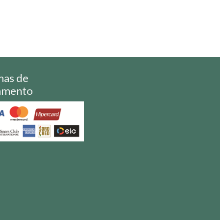
mas de
amento