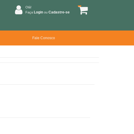
Olá!
Login
Cadastre-se
Faça
ou
Fale Conosco