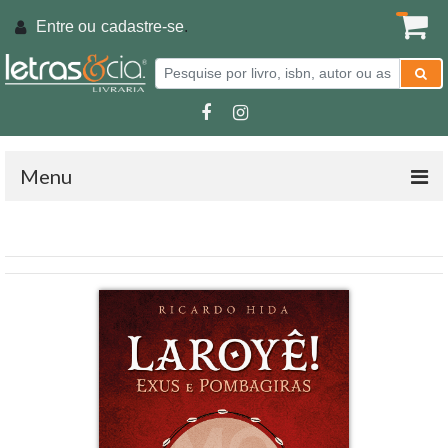
Entre ou
cadastre-se
.
Menu