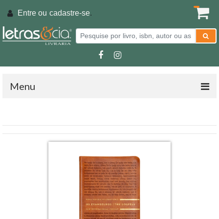
Entre ou
cadastre-se
.
Menu