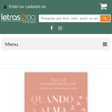
Entre ou
cadastre-se
.
Menu