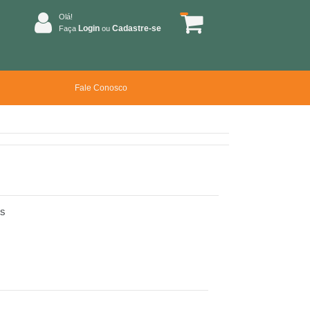
Olá!
Login
Cadastre-se
Faça
ou
Fale Conosco
S