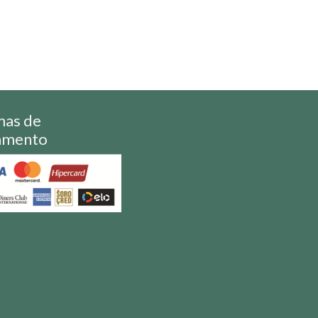
mas de
amento