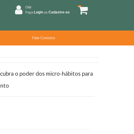
Olá!
Login
Cadastre-se
Faça
ou
Fale Conosco
cubra o poder dos micro-hábitos para
ento