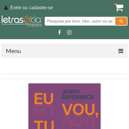
Entre ou
cadastre-se
.
Menu