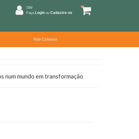
Olá!
Login
Cadastre-se
Faça
ou
Fale Conosco
os num mundo em transformação