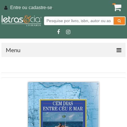
Entre ou
cadastre-se
.
Menu