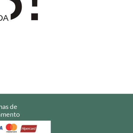
DA
mas de
amento