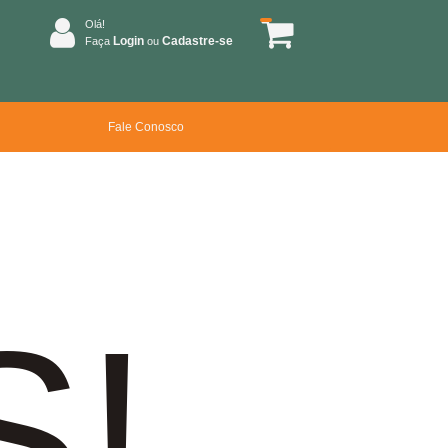
Olá!
Login
Cadastre-se
Faça
ou
Fale Conosco
S!