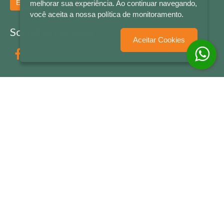
Enviar
melhorar sua experiência. Ao continuar navegando,
você aceita a nossa política de monitoramento.
Socialize conosco
Aceitar Cookies
Formas de Pagamento
LETRAS & CIA - CNPJ n° 88.587.548/0001-20 - Térreo Bourbon Shopping - AV. NAÇÕES
UNIDAS , 2001 - Lojas 1064/1065 - RIO BRANCO - - NOVO HAMBURGO - RS
© 2026 LETRAS & CIA - Todos os Direitos Reservados
Desenvolvido por
Partner Sistemas