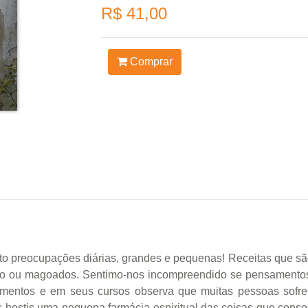
R$ 41,00
Comprar
ito preocupações diárias, grandes e pequenas! Receitas que são
medo ou magoados. Sentimo-nos incompreendido se pensament
mentos e em seus cursos observa que muitas pessoas sofre
 hostis uma pequena farmácia espiritual das coisas que conso