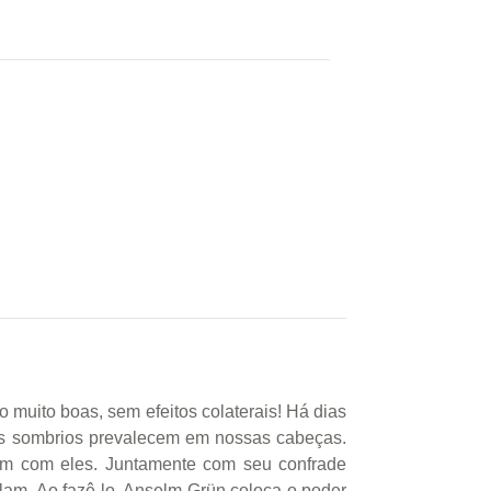
 muito boas, sem efeitos colaterais! Há dias
os sombrios prevalecem em nossas cabeças.
m com eles. Juntamente com seu confrade
lam. Ao fazê-lo, Anselm Grün coloca o poder