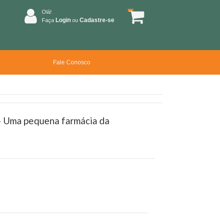
Olá!
Login
Cadastre-se
Faça
ou
Fale Conosco
 - Uma pequena farmácia da