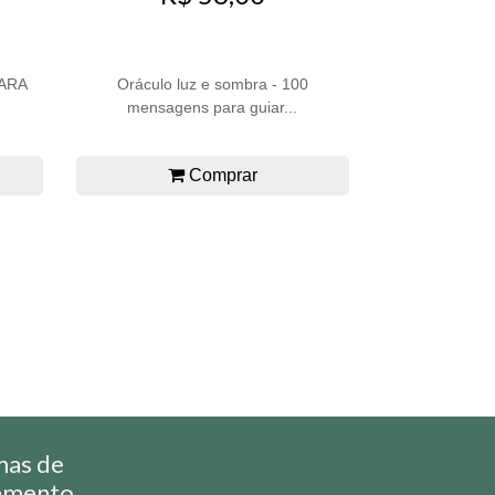
ARA
Oráculo luz e sombra - 100
mensagens para guiar...
Comprar
mas de
amento