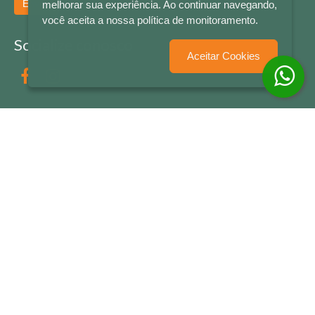
Enviar
melhorar sua experiência. Ao continuar navegando,
você aceita a nossa política de monitoramento.
Socialize conosco
Aceitar Cookies
Formas de Pagamento
LETRAS & CIA - CNPJ n° 88.587.548/0001-20 - Térreo Bourbon Shopping - AV. NAÇÕES
UNIDAS , 2001 - Lojas 1064/1065 - RIO BRANCO - - NOVO HAMBURGO - RS
© 2026 LETRAS & CIA - Todos os Direitos Reservados
Desenvolvido por
Partner Sistemas