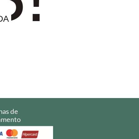
DA
mas de
amento