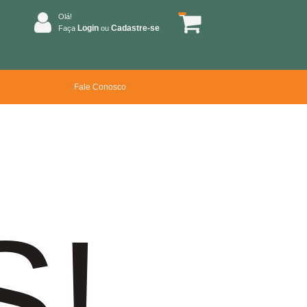
Olá!
Login
Cadastre-se
Faça
ou
Fale Conosco
S!