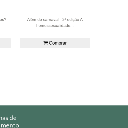
mos?
Além do carnaval - 3ª edição A
homossexualidade...
Comprar
mas de
amento