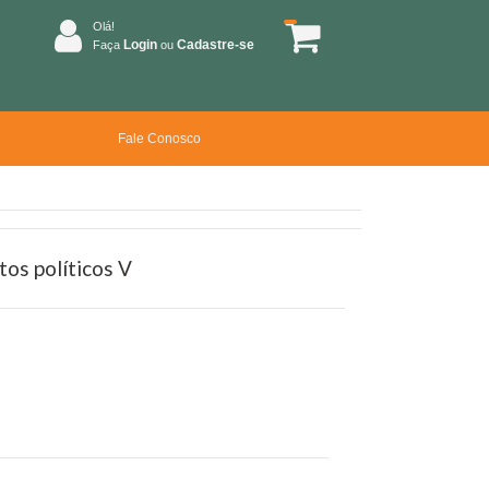
Olá!
Login
Cadastre-se
Faça
ou
Fale Conosco
os políticos V