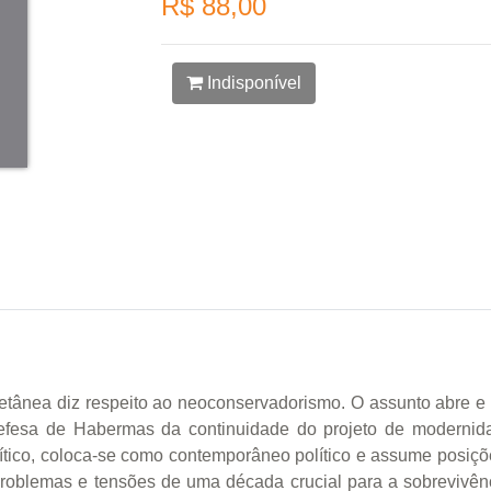
R$ 88,00
Indisponível
letânea diz respeito ao neoconservadorismo. O assunto abre e 
defesa de Habermas da continuidade do projeto de modernid
lítico, coloca-se como contemporâneo político e assume posiç
 problemas e tensões de uma década crucial para a sobrevivê