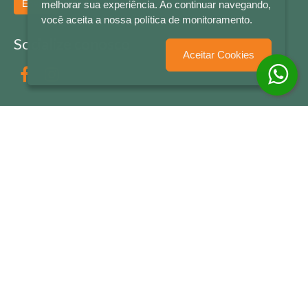
Enviar
melhorar sua experiência. Ao continuar navegando,
você aceita a nossa política de monitoramento.
Socialize conosco
Aceitar Cookies
Formas de Pagamento
LETRAS & CIA - CNPJ n° 88.587.548/0001-20 - Térreo Bourbon Shopping - AV. NAÇÕES
UNIDAS , 2001 - Lojas 1064/1065 - RIO BRANCO - - NOVO HAMBURGO - RS
© 2026 LETRAS & CIA - Todos os Direitos Reservados
Desenvolvido por
Partner Sistemas