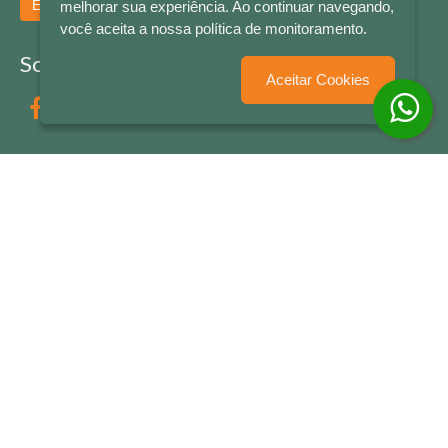
Enviar
melhorar sua experiência. Ao continuar navegando,
você aceita a nossa política de monitoramento.
Socialize conosco
Aceitar Cookies
Formas de Pagamento
LETRAS & CIA - CNPJ n° 88.587.548/0001-20 - Térreo Bourbon Shopping - AV. NAÇÕES
UNIDAS , 2001 - Lojas 1064/1065 - RIO BRANCO - - NOVO HAMBURGO - RS
© 2026 LETRAS & CIA - Todos os Direitos Reservados
Desenvolvido por
Partner Sistemas