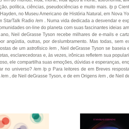
ucação, política, ciências, pseudociências e muito mais. /p p C
o Hayden, no Museu Americano de História Natural, em Nova Y
tarTalk Radio /em . Numa vida dedicada a desvendar e explic
comunidades on-line do planeta com suas fascinantes ideias am
do ano, Neil deGrasse Tyson recebe milhares de e-mails e ca
por angústia, outras, por deslumbramento. Mas todas, sem e
stas de um astrofísico /em , Neil deGrasse Tyson se baseia
etas, esclarecedoras e, às vezes, irônicas refletem sua popul
lhoso, ele compartilha suas emoções, dúvidas e esperanças, en
ar no universo? /em /p p Para leitores de em Breves respos
 /em , de Neil deGrasse Tyson, e de em Origens /em , de Neil 