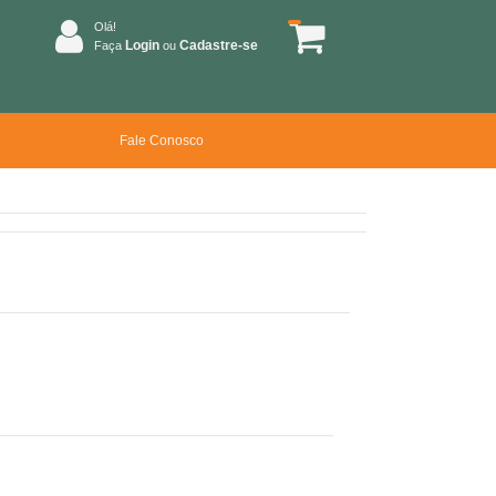
Olá!
Login
Cadastre-se
Faça
ou
Fale Conosco