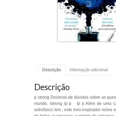
Descrição
Informação adicional
Descrição
p strong Dezenas de dúvidas sobre as quest
mundo. /strong /p p /p p Além de uma car
astrofísico /em , este livro inspirador reú
de todas as pessoas: a origem do universo, o