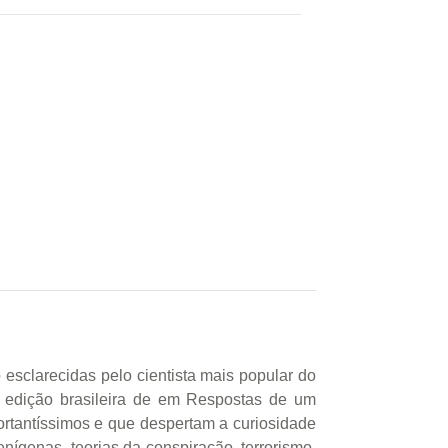
esclarecidas pelo cientista mais popular do
a edição brasileira de em Respostas de um
portantíssimos e que despertam a curiosidade
enígenas, teorias da conspiração, terrorismo,