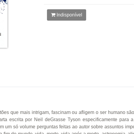
Indisponível
ões que mais intrigam, fascinam ou afligem o ser humano são 
ta escrita por Neil deGrasse Tyson especificamente para 
ne em um só volume perguntas feitas ao autor sobre assuntos im
 fim do mundo, vida, morte, vida após a morte, astronomia, ali