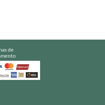
mas de
amento