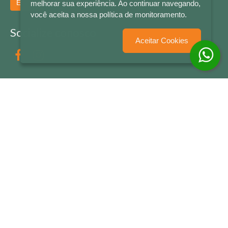
Enviar
melhorar sua experiência. Ao continuar navegando,
você aceita a nossa política de monitoramento.
Socialize conosco
Aceitar Cookies
Formas de Pagamento
LETRAS & CIA - CNPJ n° 88.587.548/0001-20 - Térreo Bourbon Shopping - AV. NAÇÕES
UNIDAS , 2001 - Lojas 1064/1065 - RIO BRANCO - - NOVO HAMBURGO - RS
© 2026 LETRAS & CIA - Todos os Direitos Reservados
Desenvolvido por
Partner Sistemas