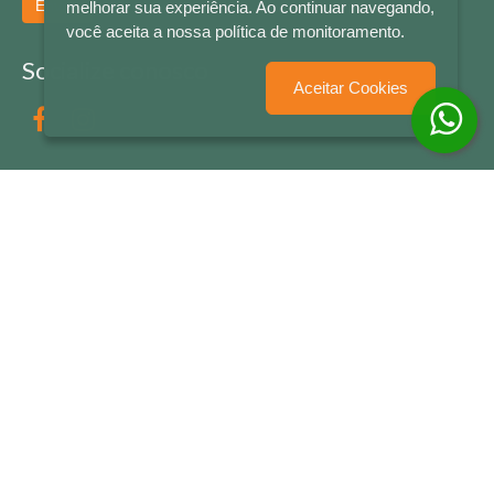
Enviar
melhorar sua experiência. Ao continuar navegando,
você aceita a nossa política de monitoramento.
Socialize conosco
Aceitar Cookies
Formas de Pagamento
LETRAS & CIA - CNPJ n° 88.587.548/0001-20 - Térreo Bourbon Shopping - AV. NAÇÕES
UNIDAS , 2001 - Lojas 1064/1065 - RIO BRANCO - - NOVO HAMBURGO - RS
© 2026 LETRAS & CIA - Todos os Direitos Reservados
Desenvolvido por
Partner Sistemas