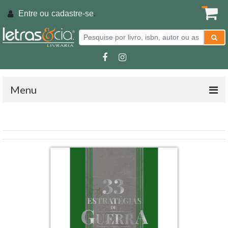
Entre ou
cadastre-se
.
Menu