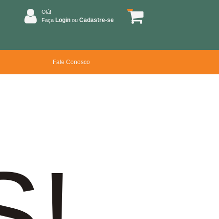
Olá!
Login
Cadastre-se
Faça
ou
Fale Conosco
S!