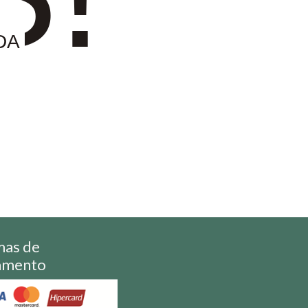
DA
mas de
amento