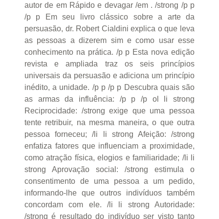
autor de em Rápido e devagar /em . /strong /p p
/p p Em seu livro clássico sobre a arte da
persuasão, dr. Robert Cialdini explica o que leva
as pessoas a dizerem sim e como usar esse
conhecimento na prática. /p p Esta nova edição
revista e ampliada traz os seis princípios
universais da persuasão e adiciona um princípio
inédito, a unidade. /p p /p p Descubra quais são
as armas da influência: /p p /p ol li strong
Reciprocidade: /strong exige que uma pessoa
tente retribuir, na mesma maneira, o que outra
pessoa forneceu; /li li strong Afeição: /strong
enfatiza fatores que influenciam a proximidade,
como atração física, elogios e familiaridade; /li li
strong Aprovação social: /strong estimula o
consentimento de uma pessoa a um pedido,
informando-lhe que outros indivíduos também
concordam com ele. /li li strong Autoridade:
/strong é resultado do indivíduo ser visto tanto