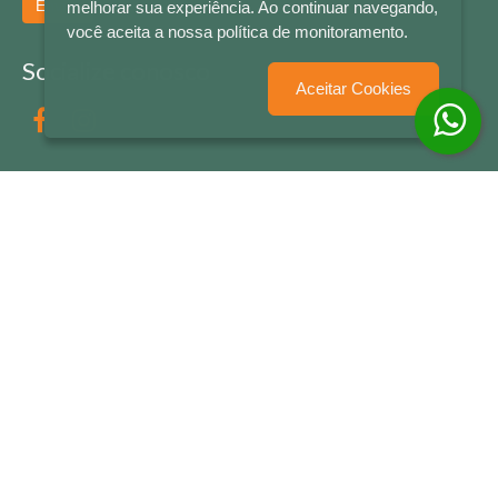
Enviar
melhorar sua experiência. Ao continuar navegando,
você aceita a nossa política de monitoramento.
Socialize conosco
Aceitar Cookies
Formas de Pagamento
LETRAS & CIA - CNPJ n° 88.587.548/0001-20 - Térreo Bourbon Shopping - AV. NAÇÕES
UNIDAS , 2001 - Lojas 1064/1065 - RIO BRANCO - - NOVO HAMBURGO - RS
© 2026 LETRAS & CIA - Todos os Direitos Reservados
Desenvolvido por
Partner Sistemas