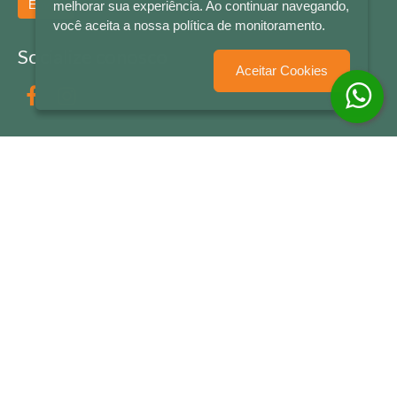
Enviar
melhorar sua experiência. Ao continuar navegando,
você aceita a nossa política de monitoramento.
Socialize conosco
Aceitar Cookies
Formas de Pagamento
LETRAS & CIA - CNPJ n° 88.587.548/0001-20 - Térreo Bourbon Shopping - AV. NAÇÕES
UNIDAS , 2001 - Lojas 1064/1065 - RIO BRANCO - - NOVO HAMBURGO - RS
© 2026 LETRAS & CIA - Todos os Direitos Reservados
Desenvolvido por
Partner Sistemas