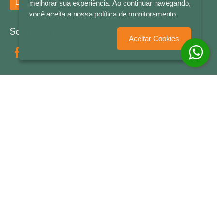
Enviar
melhorar sua experiência. Ao continuar navegando,
você aceita a nossa política de monitoramento.
Socialize conosco
Aceitar Cookies
Formas de Pagamento
LETRAS & CIA - CNPJ n° 88.587.548/0001-20 - Térreo Bourbon Shopping - AV. NAÇÕES
UNIDAS , 2001 - Lojas 1064/1065 - RIO BRANCO - - NOVO HAMBURGO - RS
© 2026 LETRAS & CIA - Todos os Direitos Reservados
Desenvolvido por
Partner Sistemas