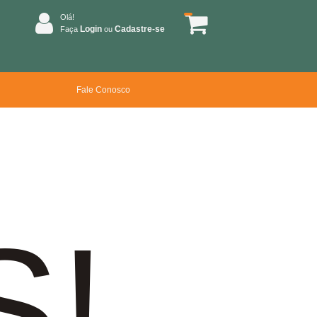
Olá!
Login
Cadastre-se
Faça
ou
Fale Conosco
S!