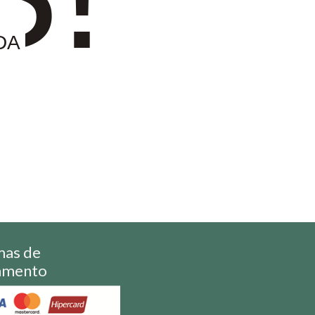
DA
mas de
amento