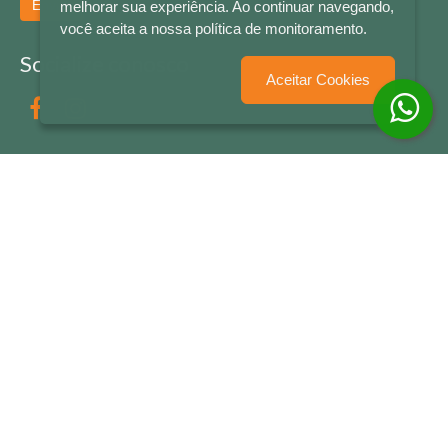
Enviar
melhorar sua experiência. Ao continuar navegando,
você aceita a nossa política de monitoramento.
Socialize conosco
Aceitar Cookies
Formas de Pagamento
LETRAS & CIA - CNPJ n° 88.587.548/0001-20 - Térreo Bourbon Shopping - AV. NAÇÕES
UNIDAS , 2001 - Lojas 1064/1065 - RIO BRANCO - - NOVO HAMBURGO - RS
© 2026 LETRAS & CIA - Todos os Direitos Reservados
Desenvolvido por
Partner Sistemas