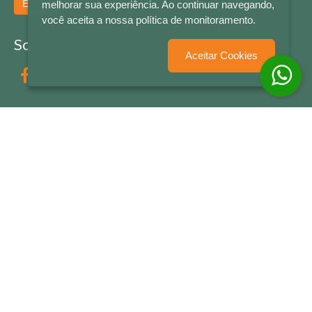
Enviar
melhorar sua experiência. Ao continuar navegando,
você aceita a nossa política de monitoramento.
Socialize conosco
Aceitar Cookies
Formas de Pagamento
LETRAS & CIA - CNPJ n° 88.587.548/0001-20 - Térreo Bourbon Shopping - AV. NAÇÕES
UNIDAS , 2001 - Lojas 1064/1065 - RIO BRANCO - - NOVO HAMBURGO - RS
© 2026 LETRAS & CIA - Todos os Direitos Reservados
Desenvolvido por
Partner Sistemas