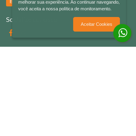
Enviar
melhorar sua experiência. Ao continuar navegando,
você aceita a nossa política de monitoramento.
Socialize conosco
Aceitar Cookies
Formas de Pagamento
LETRAS & CIA - CNPJ n° 88.587.548/0001-20 - Térreo Bourbon Shopping - AV. NAÇÕES
UNIDAS , 2001 - Lojas 1064/1065 - RIO BRANCO - - NOVO HAMBURGO - RS
© 2026 LETRAS & CIA - Todos os Direitos Reservados
Desenvolvido por
Partner Sistemas