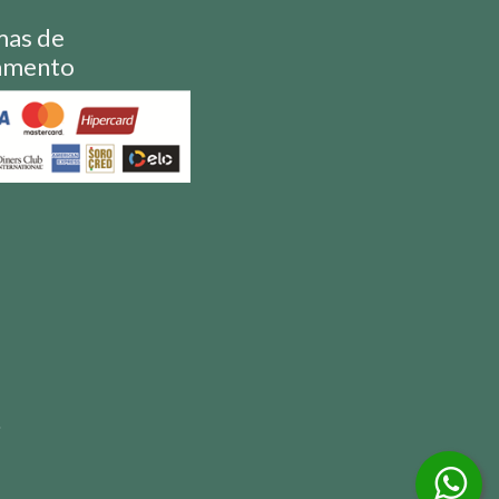
mas de
amento
S