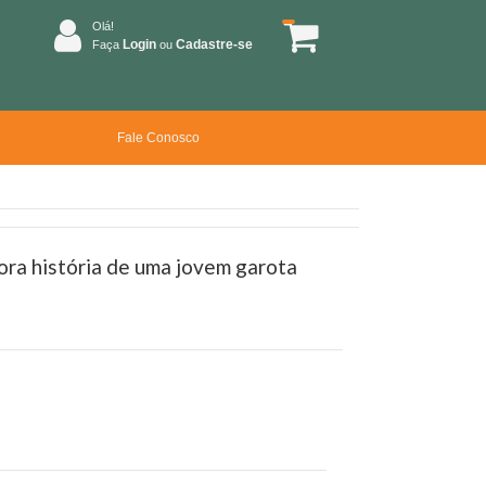
Olá!
Login
Cadastre-se
Faça
ou
Fale Conosco
ra história de uma jovem garota