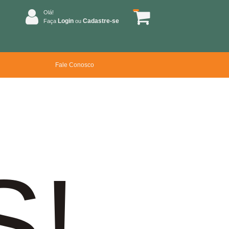
Olá!
Login
Cadastre-se
Faça
ou
Fale Conosco
S!