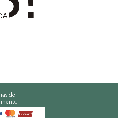
DA
mas de
amento