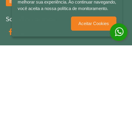
Enviar
melhorar sua experiência. Ao continuar navegando,
você aceita a nossa política de monitoramento.
Socialize conosco
Aceitar Cookies
Formas de Pagamento
LETRAS & CIA - CNPJ n° 88.587.548/0001-20 - Térreo Bourbon Shopping - AV. NAÇÕES
UNIDAS , 2001 - Lojas 1064/1065 - RIO BRANCO - - NOVO HAMBURGO - RS
© 2026 LETRAS & CIA - Todos os Direitos Reservados
Desenvolvido por
Partner Sistemas