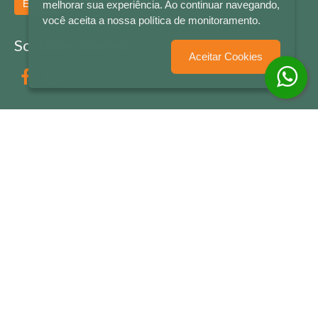
Enviar
melhorar sua experiência. Ao continuar navegando,
você aceita a nossa política de monitoramento.
Socialize conosco
Aceitar Cookies
Formas de Pagamento
LETRAS & CIA - CNPJ n° 88.587.548/0001-20 - Térreo Bourbon Shopping - AV. NAÇÕES
UNIDAS , 2001 - Lojas 1064/1065 - RIO BRANCO - - NOVO HAMBURGO - RS
© 2026 LETRAS & CIA - Todos os Direitos Reservados
Desenvolvido por
Partner Sistemas