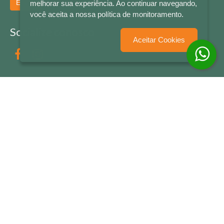
Enviar
melhorar sua experiência. Ao continuar navegando,
você aceita a nossa política de monitoramento.
Socialize conosco
Aceitar Cookies
Formas de Pagamento
LETRAS & CIA - CNPJ n° 88.587.548/0001-20 - Térreo Bourbon Shopping - AV. NAÇÕES
UNIDAS , 2001 - Lojas 1064/1065 - RIO BRANCO - - NOVO HAMBURGO - RS
© 2026 LETRAS & CIA - Todos os Direitos Reservados
Desenvolvido por
Partner Sistemas