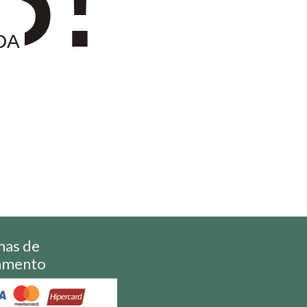
DA
mas de
amento