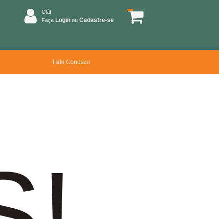
Olá!
Login
Cadastre-se
Faça
ou
Fale Conosco
S!