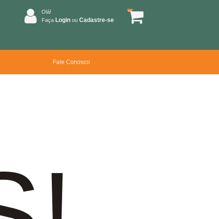
Olá!
Login
Cadastre-se
Faça
ou
Fale Conosco
S!