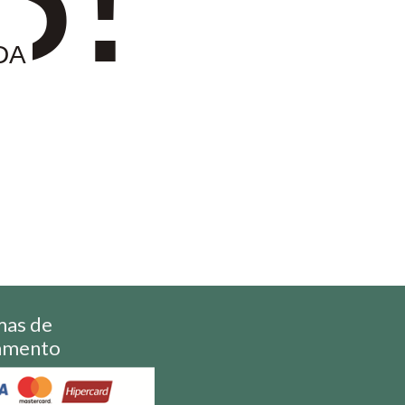
DA
mas de
amento