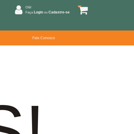
Olá!
Login
Cadastre-se
Faça
ou
Fale Conosco
S!