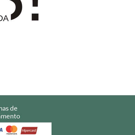
DA
mas de
amento