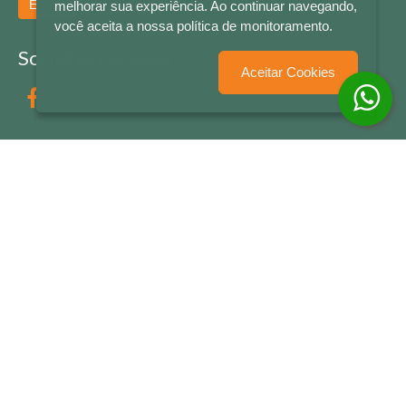
Enviar
melhorar sua experiência. Ao continuar navegando,
você aceita a nossa política de monitoramento.
Socialize conosco
Aceitar Cookies
Formas de Pagamento
LETRAS & CIA - CNPJ n° 88.587.548/0001-20 - Térreo Bourbon Shopping - AV. NAÇÕES
UNIDAS , 2001 - Lojas 1064/1065 - RIO BRANCO - - NOVO HAMBURGO - RS
© 2026 LETRAS & CIA - Todos os Direitos Reservados
Desenvolvido por
Partner Sistemas