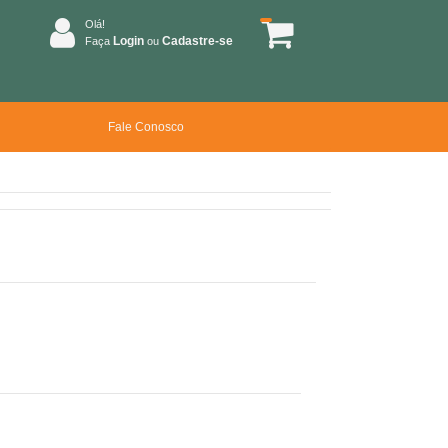
Olá!
Login
Cadastre-se
Faça
ou
Fale Conosco