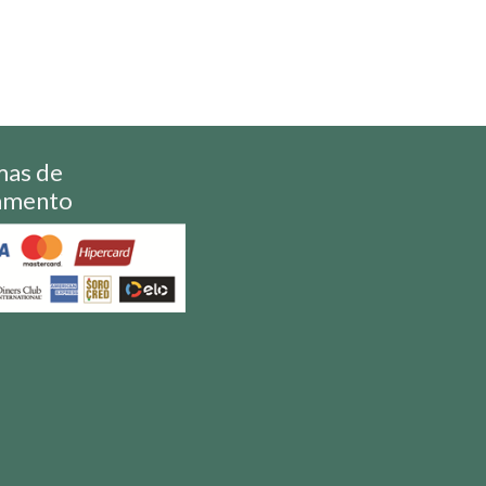
mas de
amento