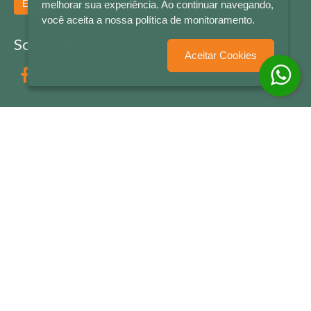
Enviar
melhorar sua experiência. Ao continuar navegando,
você aceita a nossa política de monitoramento.
Socialize conosco
Aceitar Cookies
Formas de Pagamento
LETRAS & CIA - CNPJ n° 88.587.548/0001-20 - Térreo Bourbon Shopping - AV. NAÇÕES
UNIDAS , 2001 - Lojas 1064/1065 - RIO BRANCO - - NOVO HAMBURGO - RS
© 2026 LETRAS & CIA - Todos os Direitos Reservados
Desenvolvido por
Partner Sistemas