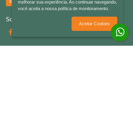
Enviar
melhorar sua experiência. Ao continuar navegando,
você aceita a nossa política de monitoramento.
Socialize conosco
Aceitar Cookies
Formas de Pagamento
LETRAS & CIA - CNPJ n° 88.587.548/0001-20 - Térreo Bourbon Shopping - AV. NAÇÕES
UNIDAS , 2001 - Lojas 1064/1065 - RIO BRANCO - - NOVO HAMBURGO - RS
© 2026 LETRAS & CIA - Todos os Direitos Reservados
Desenvolvido por
Partner Sistemas