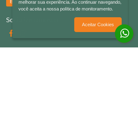
Enviar
melhorar sua experiência. Ao continuar navegando,
você aceita a nossa política de monitoramento.
Socialize conosco
Aceitar Cookies
Formas de Pagamento
LETRAS & CIA - CNPJ n° 88.587.548/0001-20 - Térreo Bourbon Shopping - AV. NAÇÕES
UNIDAS , 2001 - Lojas 1064/1065 - RIO BRANCO - - NOVO HAMBURGO - RS
© 2026 LETRAS & CIA - Todos os Direitos Reservados
Desenvolvido por
Partner Sistemas