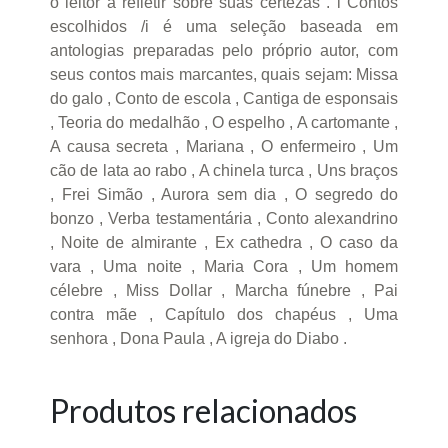
o leitor a refletir sobre suas certezas . i Contos
escolhidos /i é uma seleção baseada em
antologias preparadas pelo próprio autor, com
seus contos mais marcantes, quais sejam: Missa
do galo , Conto de escola , Cantiga de esponsais
, Teoria do medalhão , O espelho , A cartomante ,
A causa secreta , Mariana , O enfermeiro , Um
cão de lata ao rabo , A chinela turca , Uns braços
, Frei Simão , Aurora sem dia , O segredo do
bonzo , Verba testamentária , Conto alexandrino
, Noite de almirante , Ex cathedra , O caso da
vara , Uma noite , Maria Cora , Um homem
célebre , Miss Dollar , Marcha fúnebre , Pai
contra mãe , Capítulo dos chapéus , Uma
senhora , Dona Paula , A igreja do Diabo .
Produtos relacionados