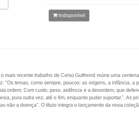
Indisponível
o mais recente trabalho de Celso Gutfreind reúne uma centena
z: "Os temas, como sempre, poucos: as origens, a infância, a poe
Nesta ordem. Com custo, peso, ardência e a desordem, que def
ia, pura outra vez, até o fim, enquanto puder suportar.". As pri
s não a doença". O título integra o lançamento da nova coleção