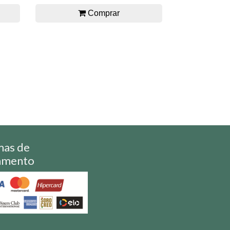
Comprar
mas de
amento