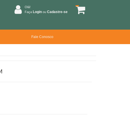
Olá!
Login
Cadastre-se
Faça
ou
Fale Conosco
M