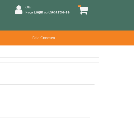
Olá!
Login
Cadastre-se
Faça
ou
Fale Conosco