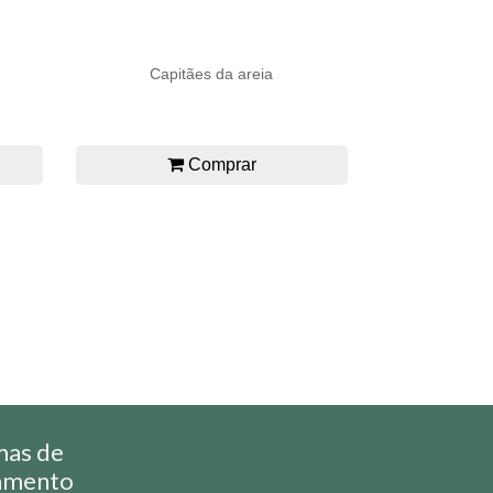
Capitães da areia
Comprar
mas de
amento