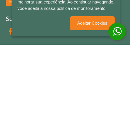
Enviar
melhorar sua experiência. Ao continuar navegando,
você aceita a nossa política de monitoramento.
Socialize conosco
Aceitar Cookies
Formas de Pagamento
LETRAS & CIA - CNPJ n° 88.587.548/0001-20 - Térreo Bourbon Shopping - AV. NAÇÕES
UNIDAS , 2001 - Lojas 1064/1065 - RIO BRANCO - - NOVO HAMBURGO - RS
© 2026 LETRAS & CIA - Todos os Direitos Reservados
Desenvolvido por
Partner Sistemas