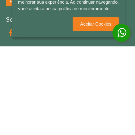
Enviar
melhorar sua experiência. Ao continuar navegando,
você aceita a nossa política de monitoramento.
Socialize conosco
Aceitar Cookies
Formas de Pagamento
LETRAS & CIA - CNPJ n° 88.587.548/0001-20 - Térreo Bourbon Shopping - AV. NAÇÕES
UNIDAS , 2001 - Lojas 1064/1065 - RIO BRANCO - - NOVO HAMBURGO - RS
© 2026 LETRAS & CIA - Todos os Direitos Reservados
Desenvolvido por
Partner Sistemas