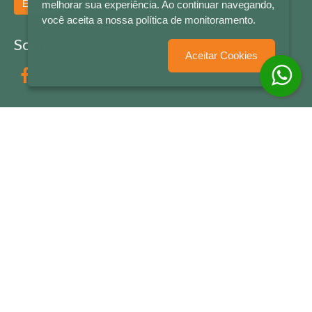
Enviar
melhorar sua experiência. Ao continuar navegando,
você aceita a nossa política de monitoramento.
Socialize conosco
Aceitar Cookies
Formas de Pagamento
LETRAS & CIA - CNPJ n° 88.587.548/0001-20 - Térreo Bourbon Shopping - AV. NAÇÕES
UNIDAS , 2001 - Lojas 1064/1065 - RIO BRANCO - - NOVO HAMBURGO - RS
© 2026 LETRAS & CIA - Todos os Direitos Reservados
Desenvolvido por
Partner Sistemas