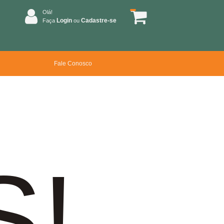
Olá!
Login
Cadastre-se
Faça
ou
Fale Conosco
S!