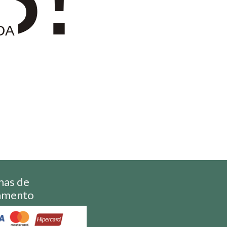
DA
mas de
amento